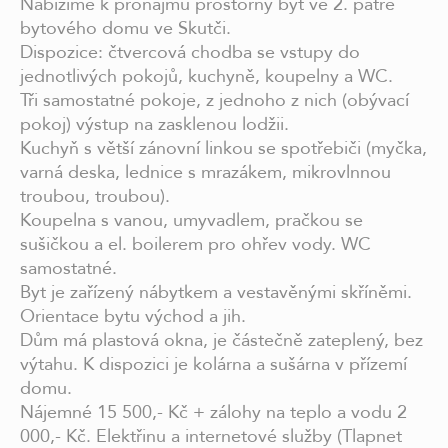
Nabízíme k pronájmu prostorný byt ve 2. patře
bytového domu ve Skutči.
Dispozice: čtvercová chodba se vstupy do
jednotlivých pokojů, kuchyně, koupelny a WC.
Tři samostatné pokoje, z jednoho z nich (obývací
pokoj) výstup na zasklenou lodžii.
Kuchyň s větší zánovní linkou se spotřebiči (myčka,
varná deska, lednice s mrazákem, mikrovlnnou
troubou, troubou).
Koupelna s vanou, umyvadlem, pračkou se
sušičkou a el. boilerem pro ohřev vody. WC
samostatné.
Byt je zařízený nábytkem a vestavěnými skříněmi.
Orientace bytu východ a jih.
Dům má plastová okna, je částečně zateplený, bez
výtahu. K dispozici je kolárna a sušárna v přízemí
domu.
Nájemné 15 500,- Kč + zálohy na teplo a vodu 2
000,- Kč. Elektřinu a internetové služby (Tlapnet