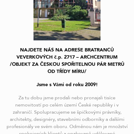
NAJDETE NÁS NA ADRESE BRATRANCŮ
VEVERKOVÝCH č.p. 2717 – ARCHCENTRUM
/OBJEKT ZA ČESKOU SPOŘITELNOU PÁR METRŮ
OD TŘÍDY MÍRU/
Jsme s Vámi od roku 2009!
Za tu dobu jsme prodali nebo pronajali tisíce
nemovitostí po celém území České republiky i v
zahraničí. Spolupracujeme se špičkovými právníky,
architekty, designéry, stavebními odborníky a dalšími
profesionály ve svém oboru. Odměnou nám je množství
spokojených klientů a opakovaně udělované