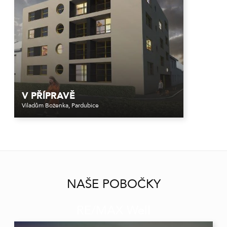
V PŘÍPRAVĚ
Viladům Boženka, Pardubice
NAŠE POBOČKY
RE/MAX Well