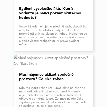
Bydlení vysokoškoláků: Která
varianta je naučí poznat skutečnou
hodnotu?
Vysoká škola není jen o přednáškách, zkouškách
a diplomu. Je to období, kdy se mladí lidé
poprvé učí stát na vlastních nohou. Najednou se
musí postarat sami o sebe, hospodařit s penězi
a dělat vlastní rozhodnutí. A právě bydlení
může...
Musí nájemce uklízet společné
prostory? Co říká zákon
Kdo má vytřít schodiště, umýt okna na chodbě
nebo odklidit sníh před vchodem? V menších
nájemních domech nebo vilách se tato otázka
objevuje poměrně často. Zatímco někde úklid
zajišťuje pronajímatel nebo úklidová firma, jinde
se očekává, že se o společné...