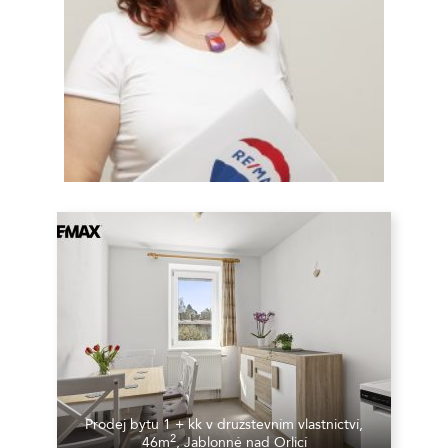
Prodej bytu 1 + kk v družstevním vlastnictví,
2
46m
, Jablonné nad Orlicí