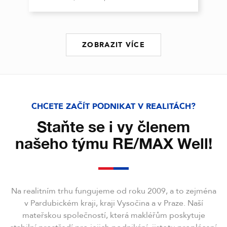
ZOBRAZIT VÍCE
CHCETE ZAČÍT PODNIKAT V REALITÁCH?
Staňte se i vy členem
našeho týmu RE/MAX Well!
Na realitním trhu fungujeme od roku 2009, a to zejména
v Pardubickém kraji, kraji Vysočina a v Praze. Naší
mateřskou společností, která makléřům poskytuje