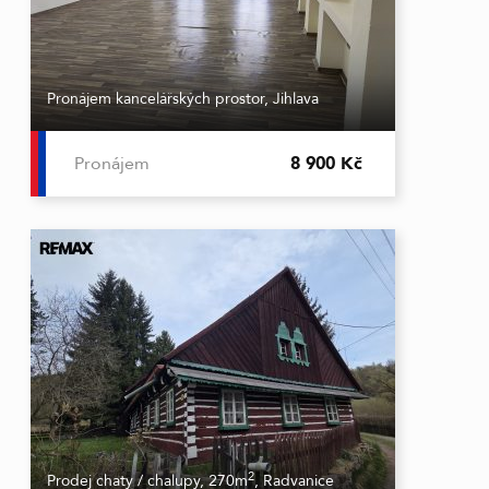
Pronájem kancelářských prostor, Jihlava
Pronájem
8 900 Kč
2
Prodej chaty / chalupy, 270m
, Radvanice