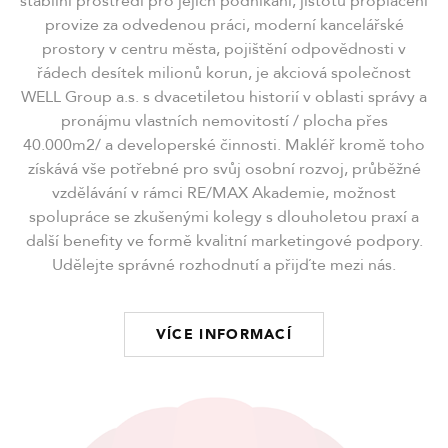
stabilní prostředí pro jejich podnikání, jistotu proplácení
provize za odvedenou práci, moderní kancelářské
prostory v centru města, pojištění odpovědnosti v
řádech desítek milionů korun, je akciová společnost
WELL Group a.s. s dvacetiletou historií v oblasti správy a
pronájmu vlastních nemovitostí / plocha přes
40.000m2/ a developerské činnosti. Makléř kromě toho
získává vše potřebné pro svůj osobní rozvoj, průběžné
vzdělávání v rámci RE/MAX Akademie, možnost
spolupráce se zkušenými kolegy s dlouholetou praxí a
další benefity ve formě kvalitní marketingové podpory.
Udělejte správné rozhodnutí a přijďte mezi nás.
VÍCE INFORMACÍ