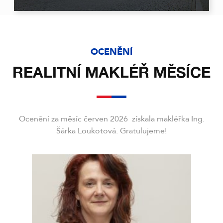
OCENĚNÍ
REALITNÍ MAKLÉŘ MĚSÍCE
Ocenění za měsíc červen 2026 získala makléřka Ing.
Šárka Loukotová. Gratulujeme!