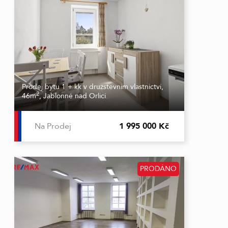
Prodej bytu 1 + kk v družstevním vlastnictví,
2
46m
, Jablonné nad Orlicí
Na Prodej
1 995 000 Kč
PRODÁNO