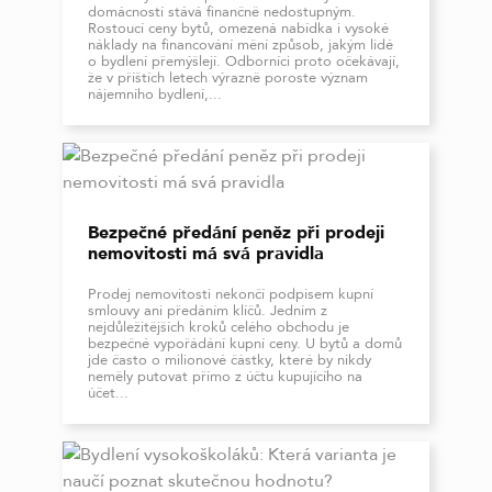
domácností stává finančně nedostupným.
Rostoucí ceny bytů, omezená nabídka i vysoké
náklady na financování mění způsob, jakým lidé
o bydlení přemýšlejí. Odborníci proto očekávají,
že v příštích letech výrazně poroste význam
nájemního bydlení,...
Bezpečné předání peněz při prodeji
nemovitosti má svá pravidla
Prodej nemovitosti nekončí podpisem kupní
smlouvy ani předáním klíčů. Jedním z
nejdůležitějších kroků celého obchodu je
bezpečné vypořádání kupní ceny. U bytů a domů
jde často o milionové částky, které by nikdy
neměly putovat přímo z účtu kupujícího na
účet...