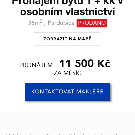
Pronájem bytu 1 + kk v
osobním vlastnictví
2
36m
, Pardubice
PRODÁNO
ZOBRAZIT NA MAPĚ
11 500 Kč
PRONÁJEM
ZA MĚSÍC
KONTAKTOVAT MAKLÉŘE