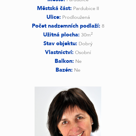
Městská část:
Pardubice II
Ulice:
Prodloužená
Počet nadzemních podlaží:
8
Užitná plocha:
2
30m
Stav objektu:
Dobrý
Vlastnictví:
Osobní
Balkon:
Ne
Bazén:
Ne