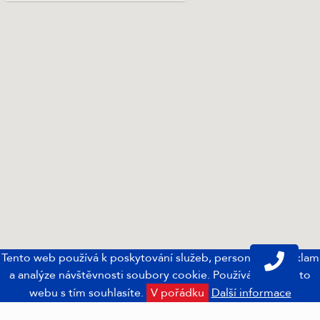
Tento web používá k poskytování služeb, personalizaci reklam
a analýze návštěvnosti soubory cookie. Používáním tohoto
webu s tím souhlasíte.
V pořádku
Další informace