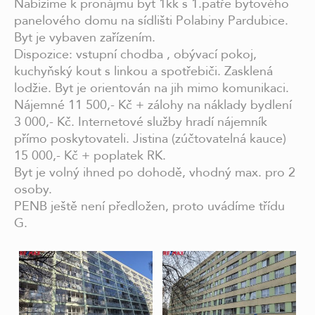
Nabízíme k pronájmu byt 1kk s 1.patře bytového
panelového domu na sídlišti Polabiny Pardubice.
Byt je vybaven zařízením.
Dispozice: vstupní chodba , obývací pokoj,
kuchyňský kout s linkou a spotřebiči. Zasklená
lodžie. Byt je orientován na jih mimo komunikaci.
Nájemné 11 500,- Kč + zálohy na náklady bydlení
3 000,- Kč. Internetové služby hradí nájemník
přímo poskytovateli. Jistina (zúčtovatelná kauce)
15 000,- Kč + poplatek RK.
Byt je volný ihned po dohodě, vhodný max. pro 2
osoby.
PENB ještě není předložen, proto uvádíme třídu
G.