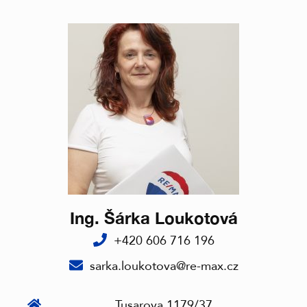
Ing. Šárka Loukotová
+420 606 716 196
sarka.loukotova@re-max.cz
Tusarova 1179/37