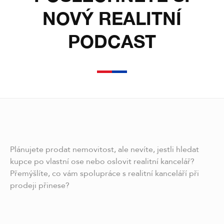
NOVÝ REALITNÍ
PODCAST
Plánujete prodat nemovitost, ale nevíte, jestli hledat
kupce po vlastní ose nebo oslovit realitní kancelář?
Přemýšlíte, co vám spolupráce s realitní kanceláří při
prodeji přinese?