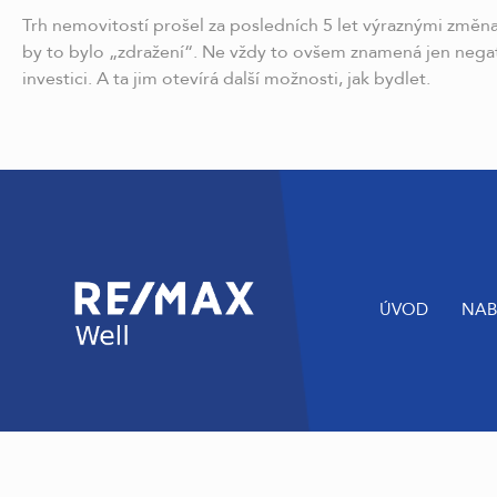
Trh nemovitostí prošel za posledních 5 let výraznými změna
by to bylo „zdražení“. Ne vždy to ovšem znamená jen negati
investici. A ta jim otevírá další možnosti, jak bydlet.
ÚVOD
NAB