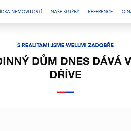
ÍDKA NEMOVITOSTÍ
NAŠE SLUŽBY
REFERENCE
O N
S REALITAMI JSME WELLMI ZADOBŘE
DINNÝ DŮM DNES DÁVÁ V
DŘÍVE