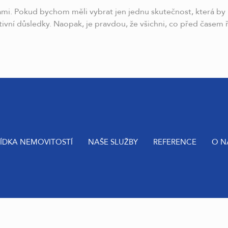
mi. Pokud bychom měli vybrat jen jednu skutečnost, která by n
vní důsledky. Naopak, je pravdou, že všichni, co před časem 
ÍDKA NEMOVITOSTÍ
NAŠE SLUŽBY
REFERENCE
O N