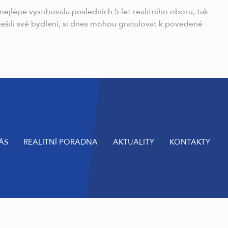
ejlépe vystihovala posledních 5 let realitního oboru, tak
řešili své bydlení, si dnes mohou gratulovat k povedené
ÁS
REALITNÍ PORADNA
AKTUALITY
KONTAKTY