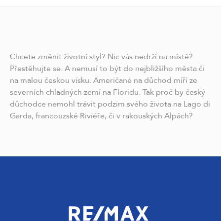
Chcete změnit životní styl? Nic vás nedrží na místě?
Přestěhujte se. A nemusí to být do nejbližšího města či
na malou českou vísku. Američané na důchod míří ze
severních chladných zemí na Floridu. Tak proč by český
důchodce nemohl trávit podzim svého života na Lago di
Garda, francouzské Riviéře, či v rakouských Alpách?