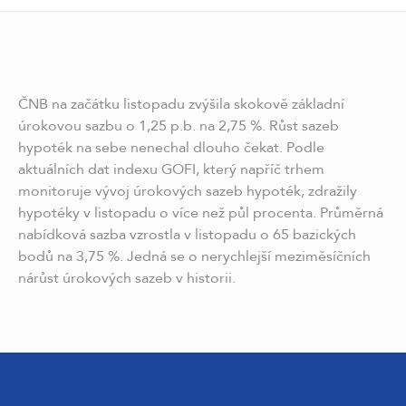
ČNB na začátku listopadu zvýšila skokově základní
úrokovou sazbu o 1,25 p.b. na 2,75 %. Růst sazeb
hypoték na sebe nenechal dlouho čekat. Podle
aktuálních dat indexu GOFI, který napříč trhem
monitoruje vývoj úrokových sazeb hypoték, zdražily
hypotéky v listopadu o více než půl procenta. Průměrná
nabídková sazba vzrostla v listopadu o 65 bazických
bodů na 3,75 %. Jedná se o nerychlejší meziměsíčních
nárůst úrokových sazeb v historii.