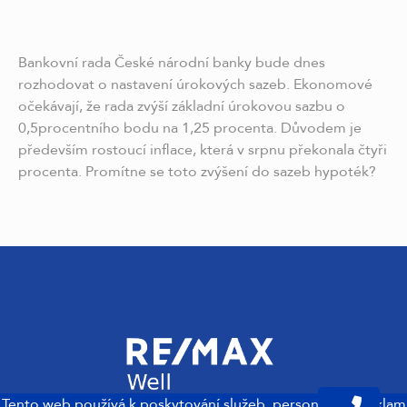
Bankovní rada České národní banky bude dnes
rozhodovat o nastavení úrokových sazeb. Ekonomové
očekávají, že rada zvýší základní úrokovou sazbu o
0,5procentního bodu na 1,25 procenta. Důvodem je
především rostoucí inflace, která v srpnu překonala čtyři
procenta. Promítne se toto zvýšení do sazeb hypoték?
Tento web používá k poskytování služeb, personalizaci reklam