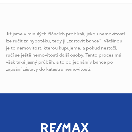
Již jsme v minulých článcích probírali, jakou nemovitostí
lze ručit za hypotéku, tedy ji „zastavit bance“. Většinou
je to nemovitost, kterou kupujeme, a pokud nestačí,
ručí se ještě nemovitostí další osoby. Tento proces má
však také jasný průběh, a to od jednání v bance po
zapsání zástavy do katastru nemovitostí.