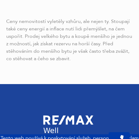
Ceny nemovitostí vyletěly vzhůru, ale nejen ty. Stoupají
také ceny energií a inflace nutí lidi přemýšlet, na čem
uspořit. Prodej velkého bytu a koupě menšího je jednou
z možností, jak získat rezervu na horší časy. Před
stěhováním do menšího bytu je však často třeba zvážit,
co stěhovat a čeho se zbavit.
Tento web používá k poskytování služeb, personalizaci reklam