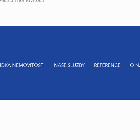
vestiční nemovitosti.
ÍDKA NEMOVITOSTÍ
NAŠE SLUŽBY
REFERENCE
O N