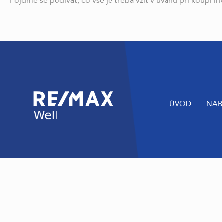
Pojďme se podívat, co vše je třeba vzít v úvahu při koupi in
ÚVOD
NAB