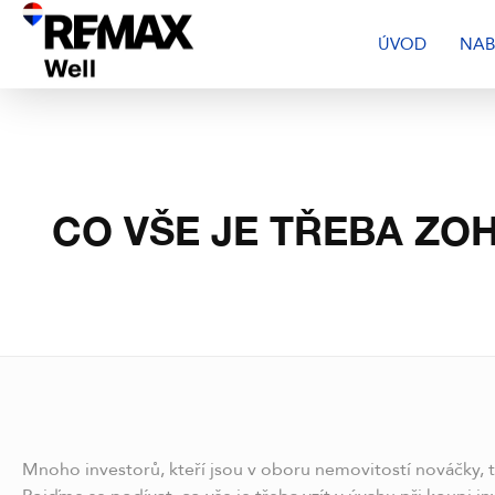
ÚVOD
NAB
CO VŠE JE TŘEBA ZO
Mnoho investorů, kteří jsou v oboru nemovitostí nováčky, t