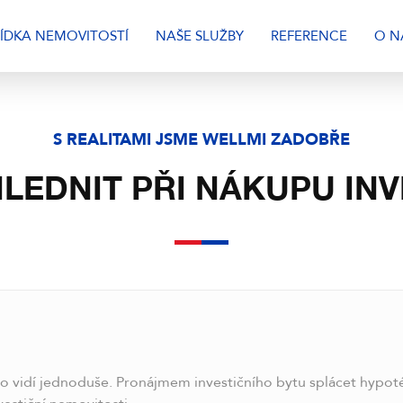
ÍDKA NEMOVITOSTÍ
NAŠE SLUŽBY
REFERENCE
O N
S REALITAMI JSME WELLMI ZADOBŘE
HLEDNIT PŘI NÁKUPU INV
o vidí jednoduše. Pronájmem investičního bytu splácet hypotéku