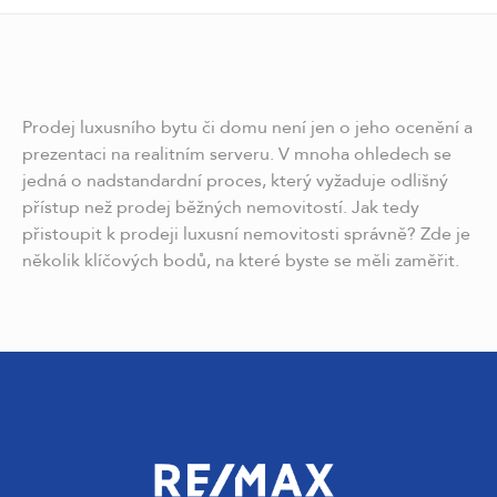
Prodej luxusního bytu či domu není jen o jeho ocenění a
prezentaci na realitním serveru. V mnoha ohledech se
jedná o nadstandardní proces, který vyžaduje odlišný
přístup než prodej běžných nemovitostí. Jak tedy
přistoupit k prodeji luxusní nemovitosti správně? Zde je
několik klíčových bodů, na které byste se měli zaměřit.