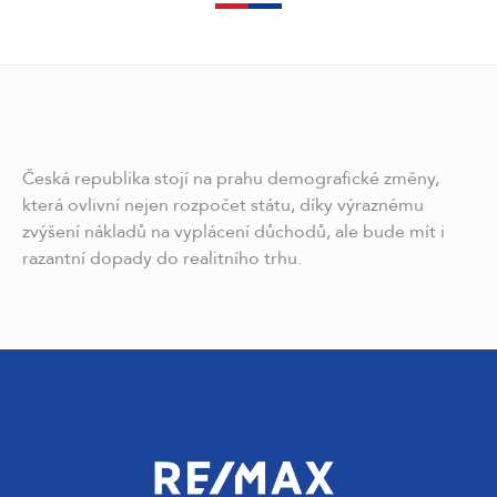
Česká republika stojí na prahu demografické změny,
která ovlivní nejen rozpočet státu, díky výraznému
zvýšení nákladů na vyplácení důchodů, ale bude mít i
razantní dopady do realitního trhu.