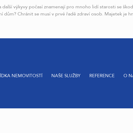
 a další výkyvy počasí znamenají pro mnoho lidí starosti se šk
ní dům? Chránit se musí v prvé řadě zdraví osob. Majetek je 
ÍDKA NEMOVITOSTÍ
NAŠE SLUŽBY
REFERENCE
O N