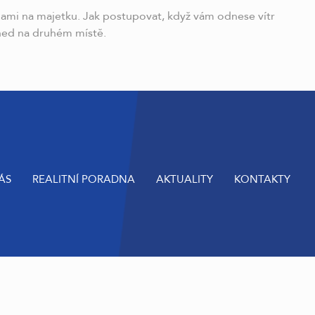
odami na majetku. Jak postupovat, když vám odnese vítr
hned na druhém místě.
ÁS
REALITNÍ PORADNA
AKTUALITY
KONTAKTY