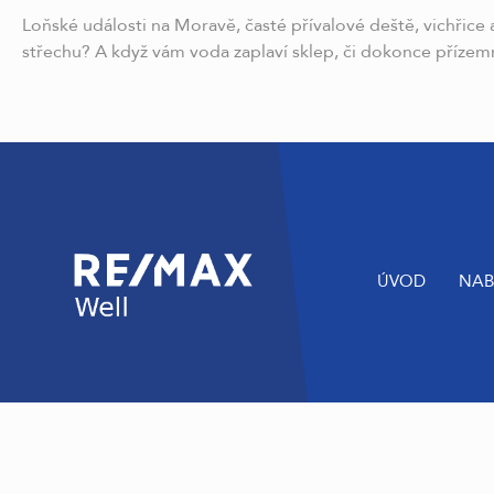
Loňské události na Moravě, časté přívalové deště, vichřice
střechu? A když vám voda zaplaví sklep, či dokonce přízem
ÚVOD
NAB