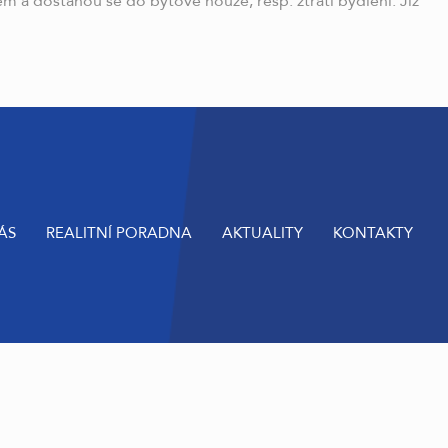
m a dostanou se do bytové nouze, resp. ztratí bydlení. Již
ÁS
REALITNÍ PORADNA
AKTUALITY
KONTAKTY