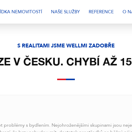
ÍDKA NEMOVITOSTÍ
NAŠE SLUŽBY
REFERENCE
O N
S REALITAMI JSME WELLMI ZADOBŘE
E V ČESKU. CHYBÍ AŽ 15
 problémy s bydlením. Nejohroženějšími skupinami jsou nejen s