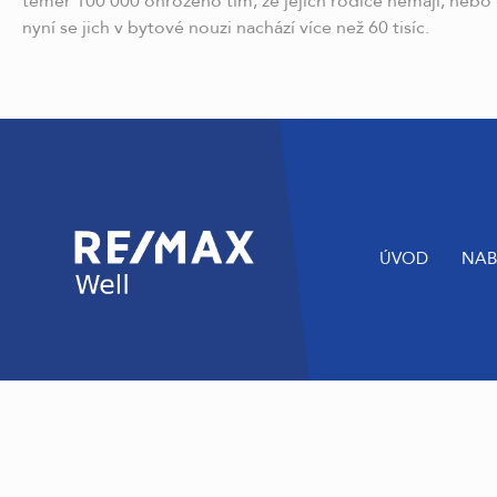
téměř 100 000 ohroženo tím, že jejich rodiče nemají, nebo 
nyní se jich v bytové nouzi nachází více než 60 tisíc.
ÚVOD
NAB