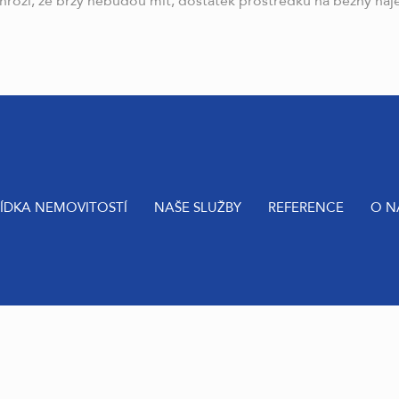
hrozí, že brzy nebudou mít, dostatek prostředků na běžný náje
ÍDKA NEMOVITOSTÍ
NAŠE SLUŽBY
REFERENCE
O N