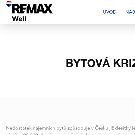
ÚVOD
NAB
BYTOVÁ KRIZ
Nedostatek nájemních bytů způsobuje v Česku již desítky let