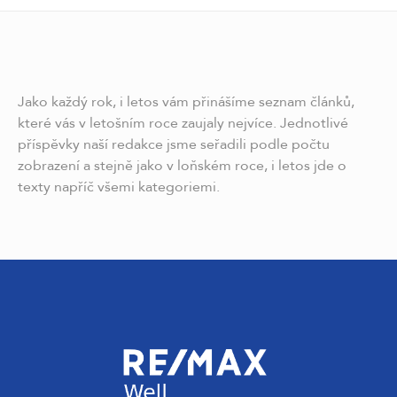
Jako každý rok, i letos vám přinášíme seznam článků,
které vás v letošním roce zaujaly nejvíce. Jednotlivé
příspěvky naší redakce jsme seřadili podle počtu
zobrazení a stejně jako v loňském roce, i letos jde o
texty napříč všemi kategoriemi.