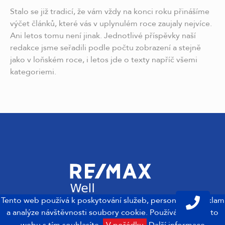
Stalo se již tradicí, že vám vždy na konci roku přinášíme
výčet článků, které vás v uplynulém roce zaujaly nejvíce.
Ani letos tomu není jinak. Jednotlivé příspěvky naší
redakce jsme seřadili podle počtu zobrazení a stejně
jako v loňském roce, i letos jde o texty napříč všemi
kategoriemi.
Tento web používá k poskytování služeb, personalizaci reklam
a analýze návštěvnosti soubory cookie. Používáním tohoto